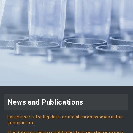
News and Publications
Large inserts for big data: artificial chromosomes in the
genomic era.
The Solanum demissumR8 late blight resistance gene is