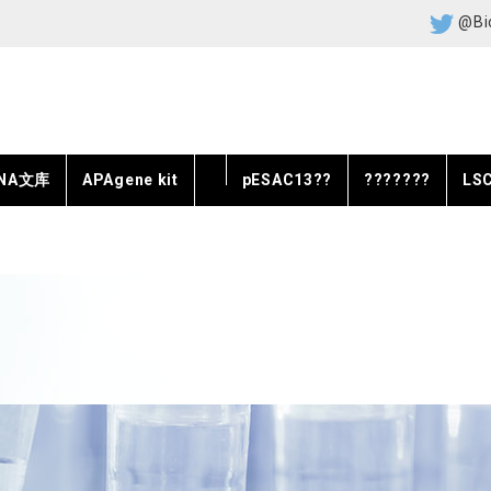
@Bi
DNA文库
APAgene kit
pESAC13??
???????
LS