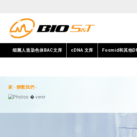
细菌人造染色体BAC文库
cDNA 文库
Fosmid和其他
家
-
聯繫我們
-