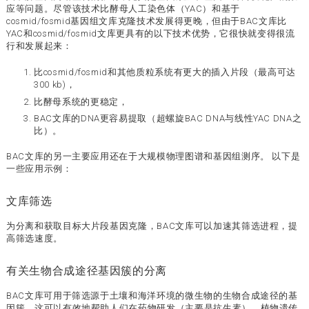
应等问题。尽管该技术比酵母人工染色体（YAC）和基于
cosmid/fosmid基因组文库克隆技术发展得更晚，但由于BAC文库比
YAC和cosmid/fosmid文库更具有的以下技术优势，它很快就变得很流
行和发展起来：
比cosmid/fosmid和其他质粒系统有更大的插入片段（最高可达
300 kb)，
比酵母系统的更稳定，
BAC文库的DNA更容易提取（超螺旋BAC DNA与线性YAC DNA之
比）。
BAC文库的另一主要应用还在于大规模物理图谱和基因组测序。 以下是
一些应用示例：
文库筛选
为分离和获取目标大片段基因克隆，BAC文库可以加速其筛选进程，提
高筛选速度。
有关生物合成途径基因簇的分离
BAC文库可用于筛选源于土壤和海洋环境的微生物的生物合成途径的基
因簇。这可以有效地帮助人们在药物研发（主要是抗生素），植物遗传