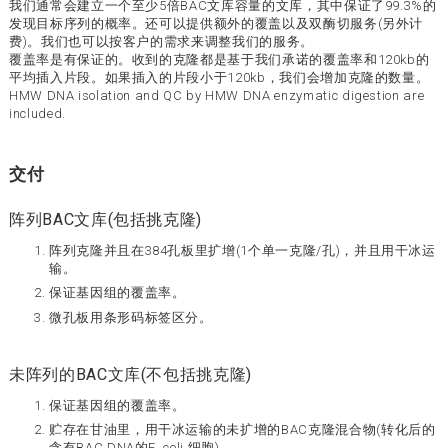
我们通常会建立一个至少5倍BAC文库容量的文库，其中保证了99.3%的
发现目标序列的概率。还可以提供额外的覆盖以及双酶切服务(另外计
费)。我们也可以按客户的需求来调整我们的服务。
覆盖率是有保证的。收到的克隆都是基于我们承诺的覆盖率和120kb的
平均插入片段。如果插入的片段小于120kb，我们会增加克隆的数量。
HMW DNA isolation and QC by HMW DNA enzymatic digestion are
included.
交付
阵列BAC文库(包括挑克隆)
阵列克隆并且在384孔板里扩增(1个单一克隆/孔)，并且用干冰运
输。
保证基因组的覆盖率。
微孔板用条形码标签区分。
未阵列的BAC文库(不包括挑克隆)
保证基因组的覆盖率。
贮存在甘油里，用干冰运输的未扩增的BAC克隆混合物(转化后的
含有BAC DNA的E. coli 细胞)。