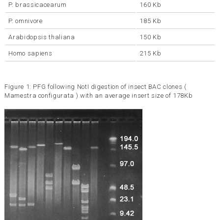
P. brassicacearum
160 Kb
P. omnivore
185 Kb
Arabidopsis thaliana
150 Kb
Homo sapiens
215 Kb
Figure 1: PFG following NotI digestion of insect BAC clones (
Mamestra configurata ) with an average insert size of 178Kb