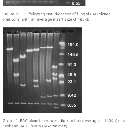
Figure 2: PFG following NotI digestion of fungal BAC clones P.
omnivora) with an average insert size of 185Kb.
Graph 1: BAC clone insert size distribution (average of 140Kb) of a
Soybean BAC library (
Glycine max
).