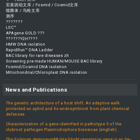
宏基因组文库 / Fosmid / Cosmid文库
噬菌体 / 鸟枪文库
测序
???????
LSC™
APAgene GOLD ???
??????Y2H????
HMW DNA isolation
RapidRun™ DNA Ladder
BAC library for rare diseases zh
Screening pre-made HUMAN/MOUSE BAC library
Fosmid/Cosmid DNA isolation
Mitochondrial/Chloroplast DNA isolation
News and Publications
The genetic architecture of a host shift: An adaptive walk
protected an aphid and its endosymbiont from plant chemical
defenses
Characterization of a gene identified in pathotype 5 of the
clubroot pathogen Plasmodiophora brassicae (english)
The Solanum demissumR8 late blight resistance gene is an Sw-