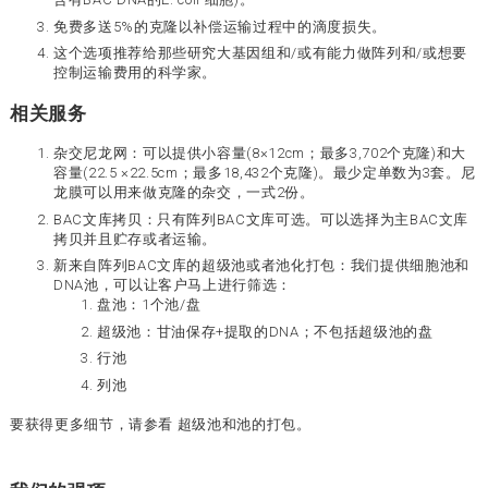
免费多送5%的克隆以补偿运输过程中的滴度损失。
这个选项推荐给那些研究大基因组和/或有能力做阵列和/或想要
控制运输费用的科学家。
相关服务
杂交尼龙网：可以提供小容量(8×12cm；最多3,702个克隆)和大
容量(22.5 ×22.5cm；最多18,432个克隆)。最少定单数为3套。尼
龙膜可以用来做克隆的杂交，一式2份。
BAC文库拷贝：只有阵列BAC文库可选。可以选择为主BAC文库
拷贝并且贮存或者运输。
新来自阵列BAC文库的超级池或者池化打包：我们提供细胞池和
DNA池，可以让客户马上进行筛选：
盘池：1个池/盘
超级池：甘油保存+提取的DNA；不包括超级池的盘
行池
列池
要获得更多细节，请参看 超级池和池的打包。