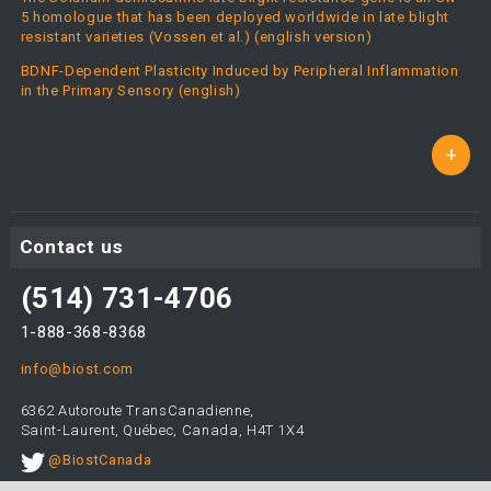
5 homologue that has been deployed worldwide in late blight
resistant varieties (Vossen et al.) (english version)
BDNF-Dependent Plasticity Induced by Peripheral Inflammation
in the Primary Sensory (english)
+
Contact us
(514) 731-4706
1-888-368-8368
info@biost.com
6362 Autoroute TransCanadienne,
Saint-Laurent, Québec, Canada, H4T 1X4
@BiostCanada