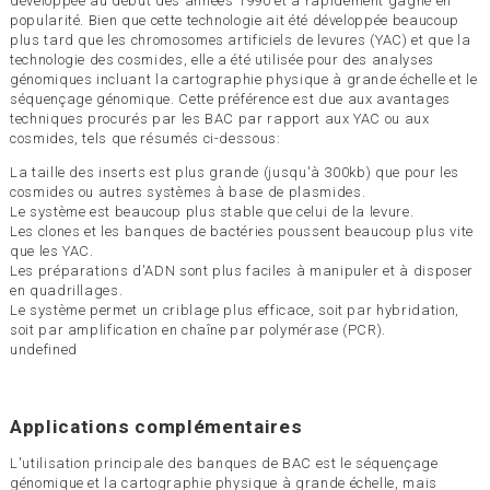
développée au début des années 1990 et a rapidement gagné en
popularité. Bien que cette technologie ait été développée beaucoup
plus tard que les chromosomes artificiels de levures (YAC) et que la
technologie des cosmides, elle a été utilisée pour des analyses
génomiques incluant la cartographie physique à grande échelle et le
séquençage génomique. Cette préférence est due aux avantages
techniques procurés par les BAC par rapport aux YAC ou aux
cosmides, tels que résumés ci-dessous:
La taille des inserts est plus grande (jusqu'à 300kb) que pour les
cosmides ou autres systèmes à base de plasmides.
Le système est beaucoup plus stable que celui de la levure.
Les clones et les banques de bactéries poussent beaucoup plus vite
que les YAC.
Les préparations d'ADN sont plus faciles à manipuler et à disposer
en quadrillages.
Le système permet un criblage plus efficace, soit par hybridation,
soit par amplification en chaîne par polymérase (PCR).
undefined
Applications complémentaires
L'utilisation principale des banques de BAC est le séquençage
génomique et la cartographie physique à grande échelle, mais