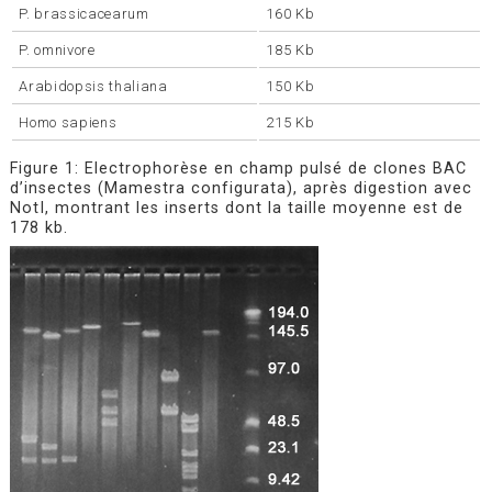
P. brassicacearum
160 Kb
P. omnivore
185 Kb
Arabidopsis thaliana
150 Kb
Homo sapiens
215 Kb
Figure 1: Electrophorèse en champ pulsé de clones BAC
d’insectes (Mamestra configurata), après digestion avec
NotI, montrant les inserts dont la taille moyenne est de
178 kb.