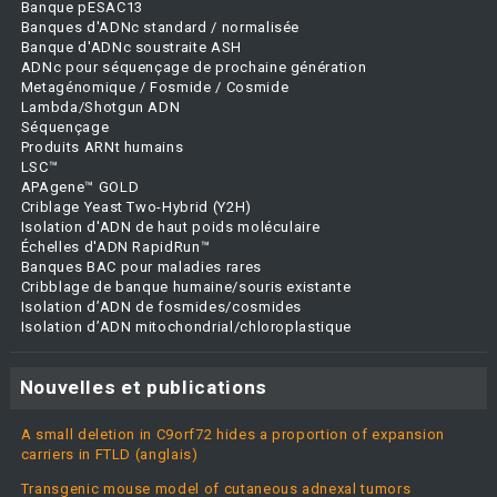
Banque pESAC13
Banques d'ADNc standard / normalisée
Banque d'ADNc soustraite ASH
ADNc pour séquençage de prochaine génération
Metagénomique / Fosmide / Cosmide
Lambda/Shotgun ADN
Séquençage
Produits ARNt humains
LSC™
APAgene™ GOLD
Criblage Yeast Two-Hybrid (Y2H)
Isolation d'ADN de haut poids moléculaire
Échelles d'ADN RapidRun™
Banques BAC pour maladies rares
Cribblage de banque humaine/souris existante
Isolation d’ADN de fosmides/cosmides
Isolation d’ADN mitochondrial/chloroplastique
Nouvelles et publications
A small deletion in C9orf72 hides a proportion of expansion
carriers in FTLD (anglais)
Transgenic mouse model of cutaneous adnexal tumors