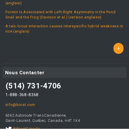
(anglais)
Formin Is Associated with Left-Right Asymmetry in the Pond
Snail and the Frog (Davison et al.) (version anglaise)
A two-locus interaction causes interspecific hybrid weakness in
rice (anglais)
+
Nous Contacter
(514) 731-4706
1-888-368-8368
info@biost.com
6362 Autoroute TransCanadienne,
Saint-Laurent, Québec, Canada, H4T 1X4
@BiostCanada