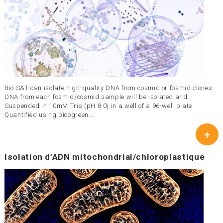
Bio S&T can isolate high-quality DNA from cosmid or fosmid clones.
DNA from each fosmid/cosmid sample will be isolated and:
Suspended in 10mM Tris (pH 8.0) in a well of a 96-well plate.
Quantified using picogreen...
+
Isolation d’ADN mitochondrial/chloroplastique