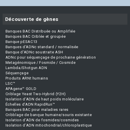
Découverte de gènes
Banques BAC Distribuée ou Amplifiée
Banques BAC Criblée et groupée
Banque pESAC13
Banques d'ADNc standard / normalisée
Banque d'ADNc soustraite ASH
ADNc pour séquençage de prochaine génération
Metagénomique / Fosmide / Cosmide
Lambda/Shotgun ADN
Séquençage
Produits ARNt humains
LSC™
APAgene™ GOLD
Criblage Yeast Two-Hybrid (Y2H)
Isolation d'ADN de haut poids moléculaire
Échelles d'ADN RapidRun™
Banques BAC pour maladies rares
Cribblage de banque humaine/souris existante
Isolation d’ADN de fosmides/cosmides
Isolation d’ADN mitochondrial/chloroplastique