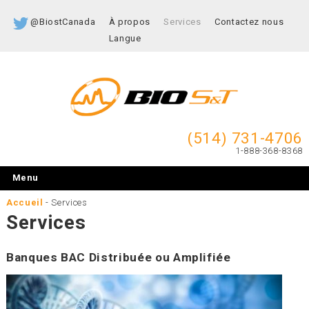
@BiostCanada
À propos
Services
Contactez nous
Langue
(514) 731-4706
1-888-368-8368
Menu
Accueil
-
Services
Services
Banques BAC Distribuée ou Amplifiée